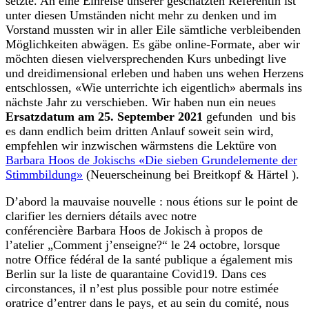
setzte. An eine Einreise unserer geschätzten Referentin ist
unter diesen Umständen nicht mehr zu denken und im
Vorstand mussten wir in aller Eile sämtliche verbleibenden
Möglichkeiten abwägen. Es gäbe online-Formate, aber wir
möchten diesen vielversprechenden Kurs unbedingt live
und dreidimensional erleben und haben uns wehen Herzens
entschlossen, «Wie unterrichte ich eigentlich» abermals ins
nächste Jahr zu verschieben. Wir haben nun ein neues
Ersatzdatum am 25. September 2021
gefunden und bis
es dann endlich beim dritten Anlauf soweit sein wird,
empfehlen wir inzwischen wärmstens die Lektüre von
Barbara Hoos de Jokischs «Die sieben Grundelemente der
Stimmbildung»
(Neuerscheinung bei Breitkopf & Härtel ).
D’abord la mauvaise nouvelle : nous étions sur le point de
clarifier les derniers détails avec notre
conférencière Barbara Hoos de Jokisch à propos de
l’atelier „Comment j’enseigne?“ le 24 octobre, lorsque
notre Office fédéral de la santé publique a également mis
Berlin sur la liste de quarantaine Covid19. Dans ces
circonstances, il n’est plus possible pour notre estimée
oratrice d’entrer dans le pays, et au sein du comité, nous